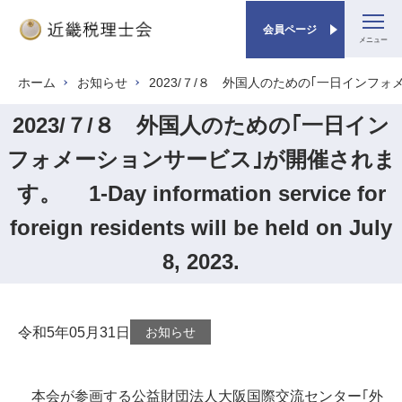
会員ページ
メ
ホーム
お知らせ
2023/７/８ 外国人のための｢一日インフォメーションサービス｣
パンくず
イ
ン
2023/７/８ 外国人のための｢一日イン
コ
フォメーションサービス｣が開催されま
ン
テ
す。 1-Day information service for
ン
foreign residents will be held on July
ツ
に
8, 2023.
移
動
令和5年05月31日
お知らせ
本会が参画する公益財団法人大阪国際交流センター｢外