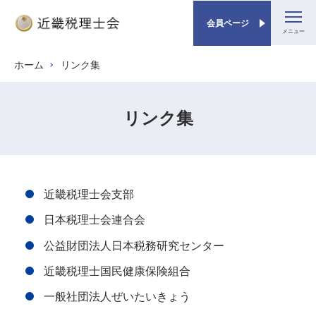
会員ページ
メ
ホーム
リンク集
パンくず
イ
ン
コ
リンク集
ン
テ
ン
ツ
リ
近畿税理士会支部
に
ン
移
日本税理士会連合会
ク
動
公益財団法人日本税務研究センター
集
近畿税理士国民健康保険組合
一般社団法人ぜいたいきょう