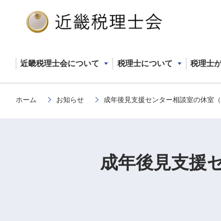
近畿税理士会について
税理士について
税理士
メ
ホーム
お知らせ
成年後見支援センター相談室の休室（12
イ
パンくず
ン
コ
ン
成年後見支援セ
テ
ン
ツ
に
移