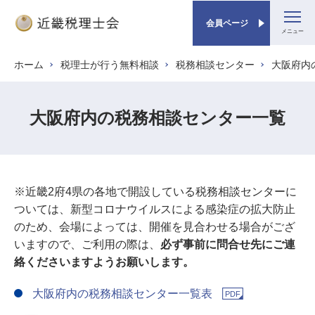
会員ページ
メ
ホーム
税理士が行う無料相談
税務相談センター
大阪府内
パンくず
イ
ン
コ
大阪府内の税務相談センター一覧
ン
テ
ン
ツ
※近畿2府4県の各地で開設している税務相談センターに
に
ついては、新型コロナウイルスによる感染症の拡大防止
移
のため、会場によっては、開催を見合わせる場合がござ
動
いますので、ご利用の際は、
必ず事前に問合せ先にご連
絡くださいますようお願いします。
大阪府内の税務相談センター一覧表