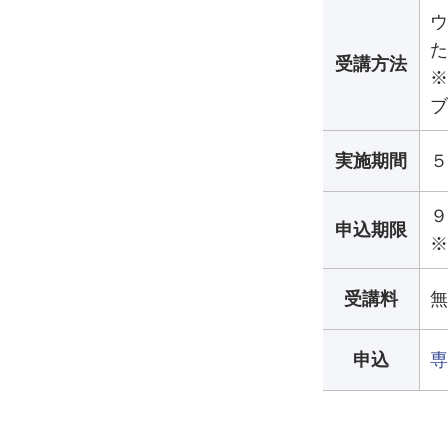
ウ
た
受講方法
※
ブ
実施期間
５
９
申込期限
※
受講料
無
申込
専